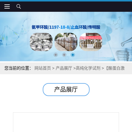
您当前的位置：
网站首页
>
产品展厅
>
高纯化学试剂
>
【酪蛋白激
酶I底物】湖北威德利图谱检测方法现货供应咨询张军【154444-97-
产品展厅
0】