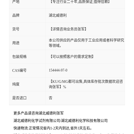
产地
【专注行业二十年,品质保证,值得信赖】
品牌
湖北威德利
货号
【详情咨询业务员张军】
本公司供应的产品仅用于工业应用或者科学研究
用途
等领域。
包装规格
【可以按照客户的需求定制】
154444-97-0
CAS编号
【KU/G/MG都可出售,具体库存批次数据欢迎咨
纯度
询张军】%
是否进口
否
更多产品请咨询湖北威德利张军
湖北威德利化学试剂有限公司/湖北威德利化学科技有限公司
快递物流:正常情况省内1-2天内到达,省外3天左右。