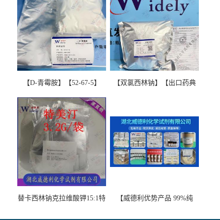
【D-青霉胺】【52-67-5】
【双氯西林钠】【出口药典
【99%以上】 D-Penicillamine
版本】图谱检测方法现货供
图谱检测方法现货供应咨询
应咨询张军【13412-64-1】
张军52-67-5
替卡西林钠克拉维酸钾15:1特
【威德利优势产品 99%纯
美汀，替门汀【优势现货，
度】邻硝基苯-β-D-吡喃半乳