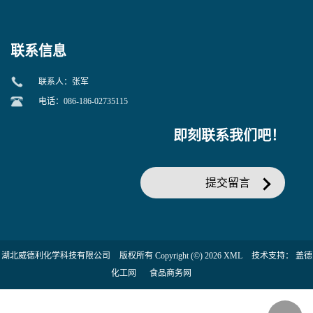
当天发货】另有替卡西林钠
糖苷 ONPG 现货供应咨询张
克拉维酸钾30:1;现货供应咨
军369-07-3
询张军86482-18-0的拷贝
联系信息
联系人：张军
电话：086-186-02735115
即刻联系我们吧！
提交留言
湖北威德利化学科技有限公司
版权所有 Copyright (©) 2026
XML
技术支持：
盖德
化工网
食品商务网