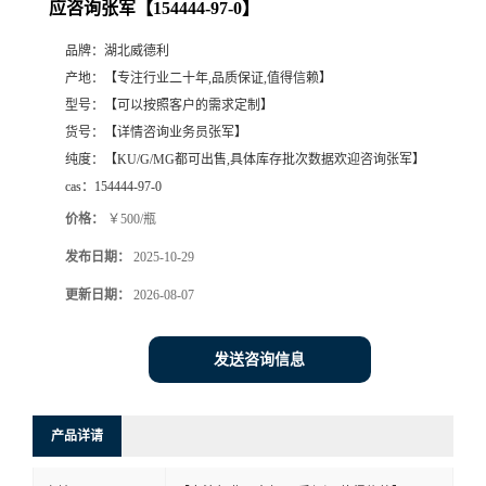
应咨询张军【154444-97-0】
品牌：
湖北威德利
产地：
【专注行业二十年,品质保证,值得信赖】
型号：
【可以按照客户的需求定制】
货号：
【详情咨询业务员张军】
纯度：
【KU/G/MG都可出售,具体库存批次数据欢迎咨询张军】
cas：
154444-97-0
价格：
￥500/瓶
发布日期：
2025-10-29
更新日期：
2026-08-07
发送咨询信息
产品详请