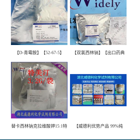
【D-青霉胺】【52-67-5】
【双氯西林钠】【出口药典
【99%以上】 D-Penicillamine
版本】图谱检测方法现货供
图谱检测方法现货供应咨询
应咨询张军【13412-64-1】
张军52-67-5
替卡西林钠克拉维酸钾15:1特
【威德利优势产品 99%纯
美汀，替门汀【优势现货，
度】邻硝基苯-β-D-吡喃半乳