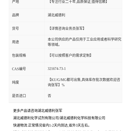
产地
【专注行业二十年,品质保证,值得信赖】
品牌
湖北威德利
货号
【详情咨询业务员张军】
本公司供应的产品仅用于工业应用或者科学研究
用途
等领域。
包装规格
【可以按照客户的需求定制】
321674-73-1
CAS编号
【KU/G/MG都可出售,具体库存批次数据欢迎咨
纯度
询张军】%
是否进口
否
更多产品请咨询湖北威德利张军
湖北威德利化学试剂有限公司/湖北威德利化学科技有限公司
快递物流:正常情况省内1-2天内到达,省外3天左右。