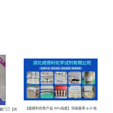
【威德利优势产品 99%纯度】邻硝基苯-β-D-吡
，替门汀【优