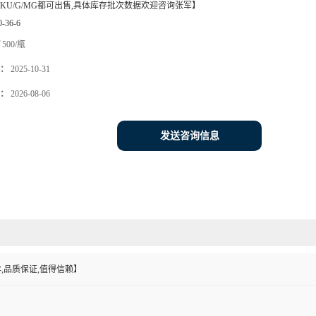
KU/G/MG都可出售,具体库存批次数据欢迎咨询张军】
0-36-6
500/瓶
：
2025-10-31
：
2026-08-06
发送咨询信息
,品质保证,值得信赖】