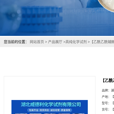
您当前的位置：
网站首页
>
产品展厅
>
高纯化学试剂
>
【乙酰乙酰辅酶 
【乙酰
品牌：
湖
产地：
【
型号：
【
货号：
【