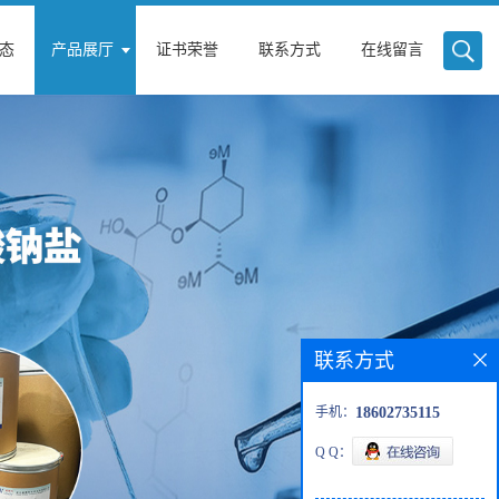
态
产品展厅
证书荣誉
联系方式
在线留言
联系方式
手机：
18602735115
Q Q：