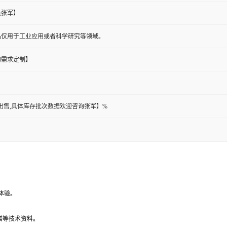
员张军】
品仅用于工业应用或者科学研究等领域。
的需求定制】
都可出售,具体库存批次数据欢迎咨询张军】%
体验。
谱等技术资料。