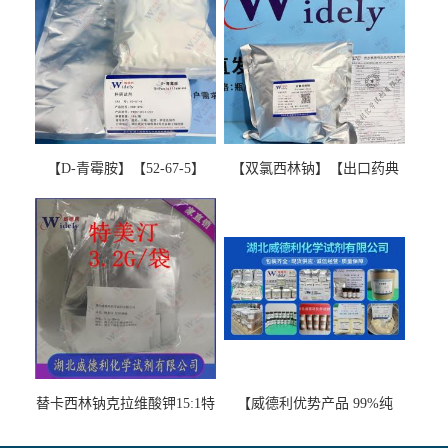
【D-青霉胺】【52-67-5】
【双氯西林钠】【出口药典
【99%以上】 D-Penicillamine
版本】图谱检测方法现货供
图谱检测方法现货供应咨询
应咨询张军【13412-64-1】
张军52-67-5
替卡西林钠克拉维酸钾15:1特
【威德利优势产品 99%纯
美汀，替门汀【优势现货，
度】邻硝基苯-β-D-吡喃半乳