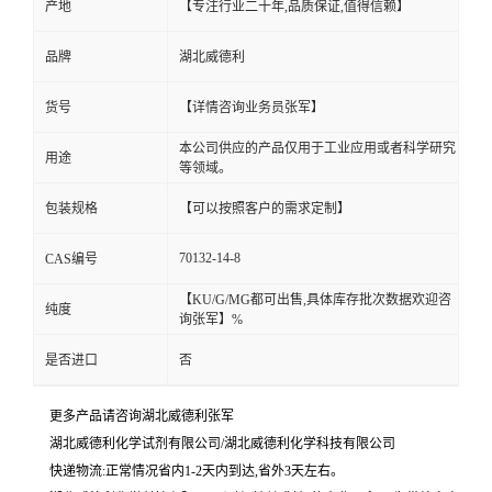
产地
【专注行业二十年,品质保证,值得信赖】
品牌
湖北威德利
货号
【详情咨询业务员张军】
本公司供应的产品仅用于工业应用或者科学研究
用途
等领域。
包装规格
【可以按照客户的需求定制】
70132-14-8
CAS编号
【KU/G/MG都可出售,具体库存批次数据欢迎咨
纯度
询张军】%
是否进口
否
更多产品请咨询湖北威德利张军
湖北威德利化学试剂有限公司/湖北威德利化学科技有限公司
快递物流:正常情况省内1-2天内到达,省外3天左右。