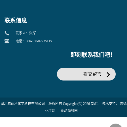
当天发货】另有替卡西林钠
糖苷 ONPG 现货供应咨询张
克拉维酸钾30:1;现货供应咨
军369-07-3
询张军86482-18-0的拷贝
联系信息
联系人：张军
电话：086-186-02735115
即刻联系我们吧！
提交留言
湖北威德利化学科技有限公司
版权所有 Copyright (©) 2026
XML
技术支持：
盖德
化工网
食品商务网