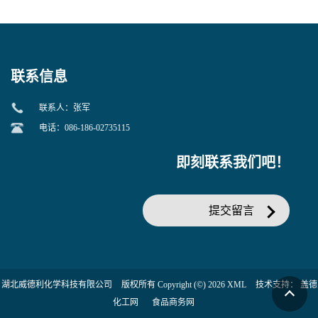
美汀，替门汀【优势现货，
度】邻硝基苯-β-D-吡喃半乳
当天发货】另有替卡西林钠
糖苷 ONPG 现货供应咨询张
克拉维酸钾30:1;现货供应咨
军369-07-3
询张军86482-18-0的拷贝
联系信息
联系人：张军
电话：086-186-02735115
即刻联系我们吧！
提交留言
湖北威德利化学科技有限公司
版权所有 Copyright (©) 2026
XML
技术支持：
盖德
化工网
食品商务网