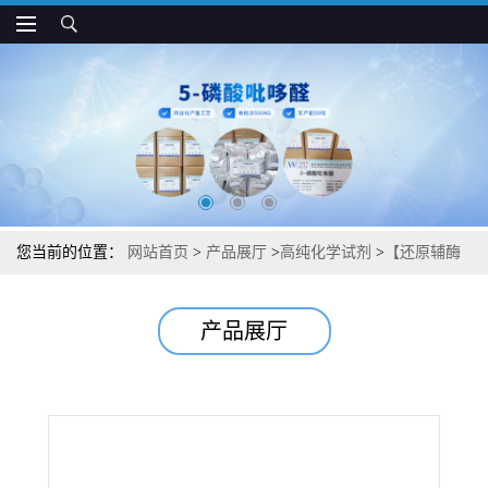
您当前的位置：
网站首页
>
产品展厅
>
高纯化学试剂
>
【还原辅酶
Ⅱ四钠盐】【烟酰胺腺嘌呤二核苷酸磷酸四钠盐】湖北威德利图谱
产品展厅
检测方法现货供应咨询张军【2646-71-1】