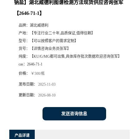
钠盐】湖北威德利图谱检测方法现货供应咨询张军
【2646-71-1】
品牌：
湖北威德利
产地：
【专注行业二十年,品质保证,值得信赖】
型号：
【可以按照客户的需求定制】
货号：
【详情咨询业务员张军】
纯度：
【KU/G/MG都可出售,具体库存批次数据欢迎咨询张军】
cas：
2646-71-1
价格：
￥500/瓶
发布日期：
2025-11-03
更新日期：
2026-08-10
发送咨询信息
产品详请