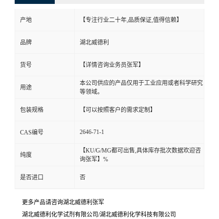
产地
【专注行业二十年,品质保证,值得信赖】
品牌
湖北威德利
货号
【详情咨询业务员张军】
本公司供应的产品仅用于工业应用或者科学研究
用途
等领域。
包装规格
【可以按照客户的需求定制】
2646-71-1
CAS编号
【KU/G/MG都可出售,具体库存批次数据欢迎咨
纯度
询张军】%
是否进口
否
更多产品请咨询湖北威德利张军
湖北威德利化学试剂有限公司/湖北威德利化学科技有限公司