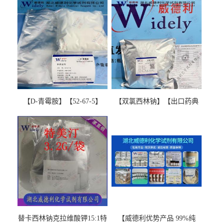
【D-青霉胺】【52-67-5】
【双氯西林钠】【出口药典
【99%以上】 D-Penicillamine
版本】图谱检测方法现货供
图谱检测方法现货供应咨询
应咨询张军【13412-64-1】
张军52-67-5
替卡西林钠克拉维酸钾15:1特
【威德利优势产品 99%纯