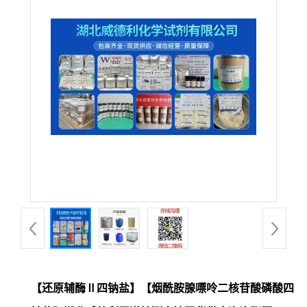
【还原辅酶Ⅱ四钠盐】【烟酰胺腺嘌呤二核苷酸磷酸四