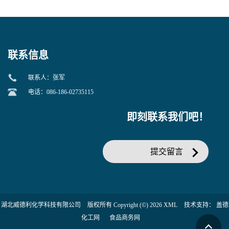
美汀，替门汀【优势现货，
度】邻硝基苯-β-D-吡喃半乳
当天发货】另有替卡西林钠
糖苷 ONPG 现货供应咨询张
克拉维酸钾30:1;现货供应咨
军369-07-3
询张军86482-18-0的拷贝
联系信息
联系人：张军
电话：086-186-02735115
即刻联系我们吧！
提交留言
湖北威德利化学科技有限公司
版权所有 Copyright (©) 2026
XML
技术支持：
盖德
化工网
食品商务网