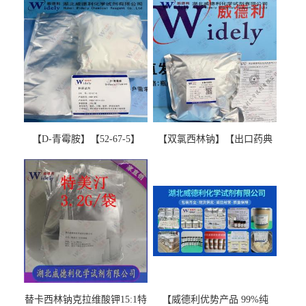
【D-青霉胺】【52-67-5】
【双氯西林钠】【出口药典
【99%以上】 D-Penicillamine
版本】图谱检测方法现货供
图谱检测方法现货供应咨询
应咨询张军【13412-64-1】
张军52-67-5
替卡西林钠克拉维酸钾15:1特
【威德利优势产品 99%纯