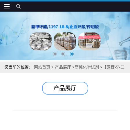
您当前的位置：
网站首页
>
产品展厅
>
高纯化学试剂
>
【尿苷-5′-二
磷酸葡萄糖焦磷酸化酶】【来源于面包酵母】湖北威德利图谱检测
产品展厅
方法现货供应咨询张军【9026-22-6】