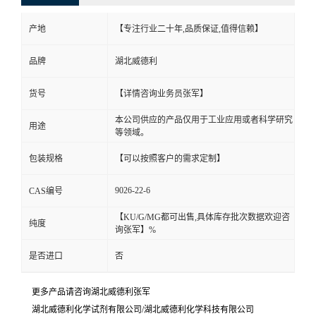
产地
【专注行业二十年,品质保证,值得信赖】
品牌
湖北威德利
货号
【详情咨询业务员张军】
本公司供应的产品仅用于工业应用或者科学研究
用途
等领域。
包装规格
【可以按照客户的需求定制】
9026-22-6
CAS编号
【KU/G/MG都可出售,具体库存批次数据欢迎咨
纯度
询张军】%
是否进口
否
更多产品请咨询湖北威德利张军
湖北威德利化学试剂有限公司/湖北威德利化学科技有限公司