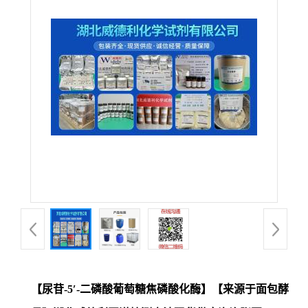
【尿苷-5′-二磷酸葡萄糖焦磷酸化酶】【来源于面包酵