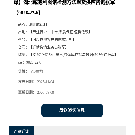
母】湖北威德利图谱检测方法现货供应咨询张军
【9026-22-6】
品牌：
湖北威德利
产地：
【专注行业二十年,品质保证,值得信赖】
型号：
【可以按照客户的需求定制】
货号：
【详情咨询业务员张军】
纯度：
【KU/G/MG都可出售,具体库存批次数据欢迎咨询张军】
cas：
9026-22-6
价格：
￥500/瓶
发布日期：
2025-11-04
更新日期：
2026-08-08
发送咨询信息
产品详请