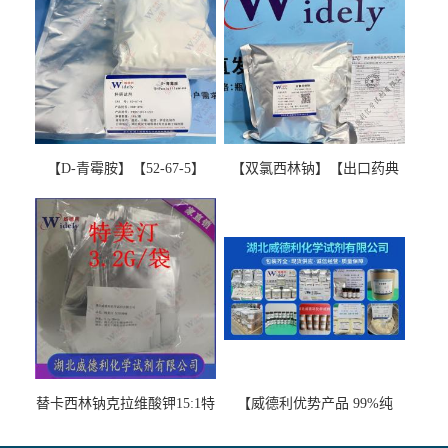
【D-青霉胺】【52-67-5】
【双氯西林钠】【出口药典
【99%以上】 D-Penicillamine
版本】图谱检测方法现货供
图谱检测方法现货供应咨询
应咨询张军【13412-64-1】
张军52-67-5
替卡西林钠克拉维酸钾15:1特
【威德利优势产品 99%纯
美汀，替门汀【优势现货，
度】邻硝基苯-β-D-吡喃半乳