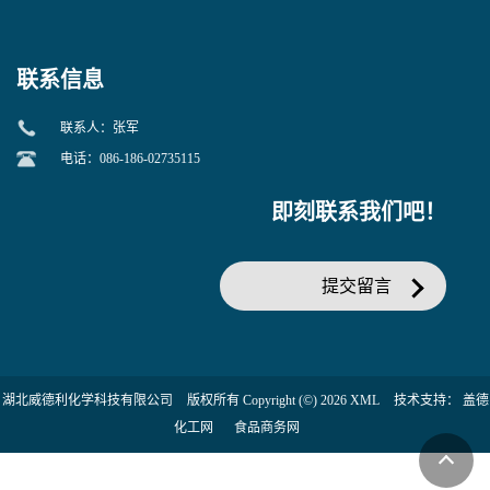
当天发货】另有替卡西林钠
糖苷 ONPG 现货供应咨询张
克拉维酸钾30:1;现货供应咨
军369-07-3
询张军86482-18-0的拷贝
联系信息
联系人：张军
电话：086-186-02735115
即刻联系我们吧！
提交留言
湖北威德利化学科技有限公司
版权所有 Copyright (©) 2026
XML
技术支持：
盖德
化工网
食品商务网