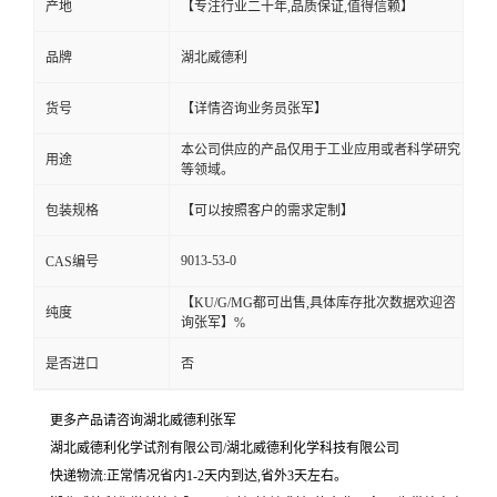
产地
【专注行业二十年,品质保证,值得信赖】
品牌
湖北威德利
货号
【详情咨询业务员张军】
本公司供应的产品仅用于工业应用或者科学研究
用途
等领域。
包装规格
【可以按照客户的需求定制】
9013-53-0
CAS编号
【KU/G/MG都可出售,具体库存批次数据欢迎咨
纯度
询张军】%
是否进口
否
更多产品请咨询湖北威德利张军
湖北威德利化学试剂有限公司/湖北威德利化学科技有限公司
快递物流:正常情况省内1-2天内到达,省外3天左右。