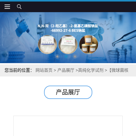
您当前的位置：
网站首页
>
产品展厅
>
高纯化学试剂
>
【微球菌核
酸酶】【来源于金黄色葡萄球菌】湖北威德利图谱检测方法现货供
产品展厅
应咨询张军【9013-53-0】