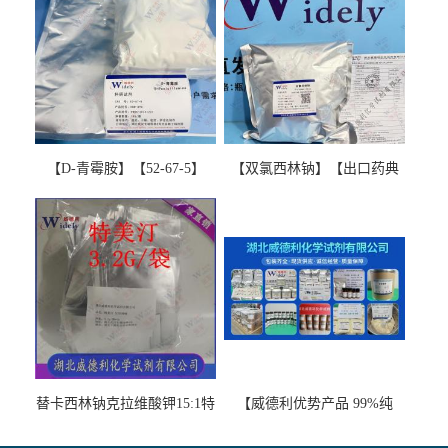
【D-青霉胺】【52-67-5】
【双氯西林钠】【出口药典
【99%以上】 D-Penicillamine
版本】图谱检测方法现货供
图谱检测方法现货供应咨询
应咨询张军【13412-64-1】
张军52-67-5
替卡西林钠克拉维酸钾15:1特
【威德利优势产品 99%纯
美汀，替门汀【优势现货，
度】邻硝基苯-β-D-吡喃半乳