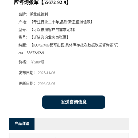
应咨询张军【55672-92-9】
品牌：
湖北威德利
产地：
【专注行业二十年,品质保证,值得信赖】
型号：
【可以按照客户的需求定制】
货号：
【详情咨询业务员张军】
纯度：
【KU/G/MG都可出售,具体库存批次数据欢迎咨询张军】
cas：
55672-92-9
价格：
￥500/瓶
发布日期：
2025-11-06
更新日期：
2026-08-06
发送咨询信息
产品详请