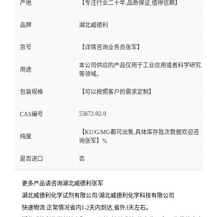
产地
【专注行业二十年,品质保证,值得信赖】
品牌
湖北威德利
货号
【详情咨询业务员张军】
本公司供应的产品仅用于工业应用或者科学研究
用途
等领域。
包装规格
【可以按照客户的需求定制】
55672-92-9
CAS编号
【KU/G/MG都可出售,具体库存批次数据欢迎咨
纯度
询张军】%
是否进口
否
更多产品请咨询湖北威德利张军
湖北威德利化学试剂有限公司/湖北威德利化学科技有限公司
快递物流:正常情况省内1-2天内到达,省外3天左右。