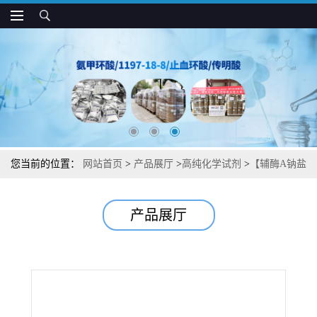
您当前的位置：
网站首页
>
产品展厅
>
高纯化学试剂
>
【辅酶A钠盐
水合物】湖北威德利图谱检测方法现货供应咨询张军【55672-92-9】
产品展厅