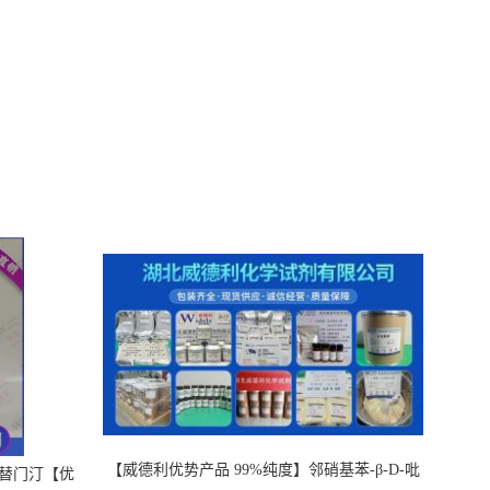
【威德利优势产品 99%纯度】邻硝基苯-β-D-吡
，替门汀【优