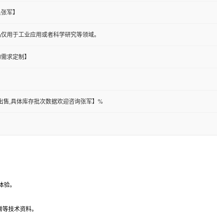
员张军】
品仅用于工业应用或者科学研究等领域。
的需求定制】
都可出售,具体库存批次数据欢迎咨询张军】%
体验。
谱等技术资料。