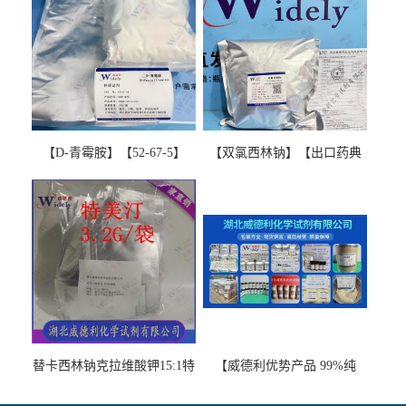
【D-青霉胺】【52-67-5】
【双氯西林钠】【出口药典
【99%以上】 D-Penicillamine
版本】图谱检测方法现货供
图谱检测方法现货供应咨询
应咨询张军【13412-64-1】
张军52-67-5
替卡西林钠克拉维酸钾15:1特
【威德利优势产品 99%纯
美汀，替门汀【优势现货，
度】邻硝基苯-β-D-吡喃半乳