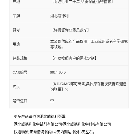
产地
【专注行业二十年,品质保证,值得信赖】
品牌
湖北威德利
货号
【详情咨询业务员张军】
本公司供应的产品仅用于工业应用或者科学研究
用途
等领域。
包装规格
【可以按照客户的需求定制】
9014-06-6
CAS编号
【KU/G/MG都可出售,具体库存批次数据欢迎咨
纯度
询张军】%
是否进口
否
更多产品请咨询湖北威德利张军
湖北威德利化学试剂有限公司/湖北威德利化学科技有限公司
快递物流:正常情况省内1-2天内到达,省外3天左右。