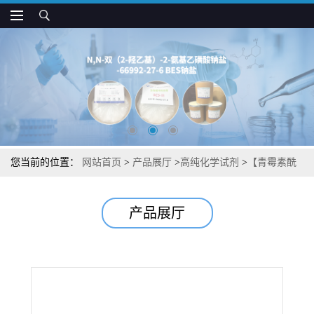
您当前的位置：
网站首页
>
产品展厅
>
高纯化学试剂
>
【青霉素酰
胺酶】【来源于大肠杆菌】湖北威德利图谱检测方法现货供应咨询
产品展厅
张军【9014-06-6】