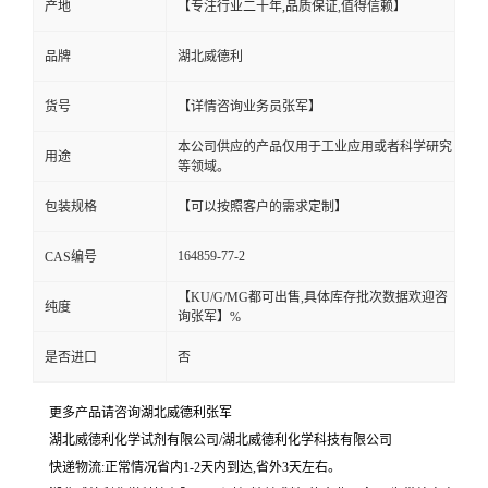
产地
【专注行业二十年,品质保证,值得信赖】
品牌
湖北威德利
货号
【详情咨询业务员张军】
本公司供应的产品仅用于工业应用或者科学研究
用途
等领域。
包装规格
【可以按照客户的需求定制】
164859-77-2
CAS编号
【KU/G/MG都可出售,具体库存批次数据欢迎咨
纯度
询张军】%
是否进口
否
更多产品请咨询湖北威德利张军
湖北威德利化学试剂有限公司/湖北威德利化学科技有限公司
快递物流:正常情况省内1-2天内到达,省外3天左右。