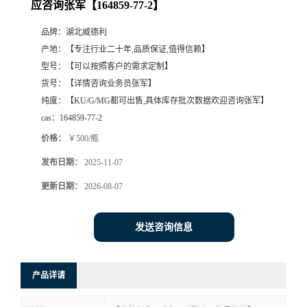
应咨询张军【164859-77-2】
品牌：
湖北威德利
产地：
【专注行业二十年,品质保证,值得信赖】
型号：
【可以按照客户的需求定制】
货号：
【详情咨询业务员张军】
纯度：
【KU/G/MG都可出售,具体库存批次数据欢迎咨询张军】
cas：
164859-77-2
价格：
￥500/瓶
发布日期：
2025-11-07
更新日期：
2026-08-07
发送咨询信息
产品详请