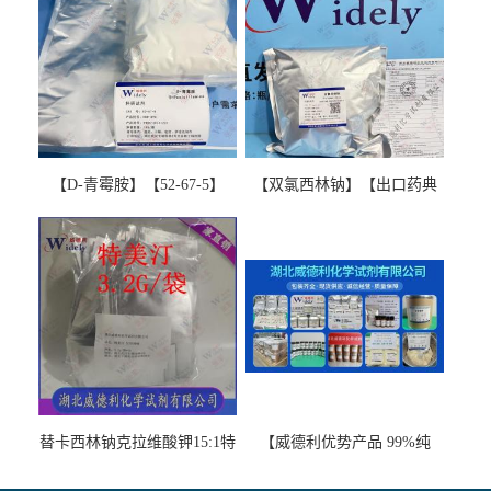
【D-青霉胺】【52-67-5】
【双氯西林钠】【出口药典
【99%以上】 D-Penicillamine
版本】图谱检测方法现货供
图谱检测方法现货供应咨询
应咨询张军【13412-64-1】
张军52-67-5
替卡西林钠克拉维酸钾15:1特
【威德利优势产品 99%纯
美汀，替门汀【优势现货，
度】邻硝基苯-β-D-吡喃半乳