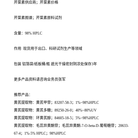
芹菜素供应商；芹菜素价格
芹菜素图谱；芹菜素原料试剂
含量：98% HPLC
作用 现货用于出口、科研试剂生产等领域
包装 铝箔袋/纸板桶/瓶 遮光干燥密封阴凉处保存3年
更多产品资料请咨询业务员张军
推荐产品：
黄芪提取物：黄芪甲苷；83207-58-3；1%~98%HPLC
黄芪提取物：黄芪多糖；89250-26-0；40%~80%UV
黄芪提取物：环黄芪醇；84605-18-5；5%~98%HPLC
黄芪提取物：毛蕊异黄酮苷；毛蕊异黄酮-7-O-beta-D-葡萄糖苷；20633-
67-4；1%-5% HPLC；98%HPLC