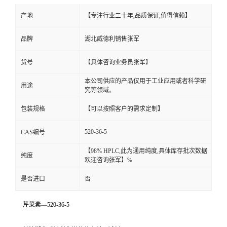
产地
【专注行业二十年,品质保证,值得信赖】
品牌
湖北威德利销售张军
货号
【具体咨询业务员张军】
本公司供应的产品仅用于工业应用或者科学研
用途
究等领域。
包装规格
【可以按照客户的需求定制】
520-36-5
CAS编号
【98% HPLC,此为通用纯度,具体库存批次数据
纯度
欢迎咨询张军】%
是否进口
否
芹菜素—520-36-5