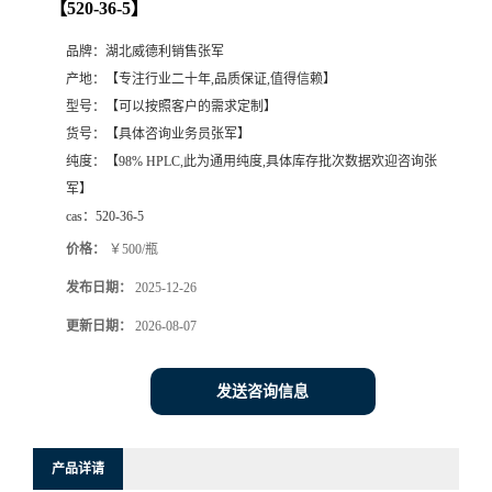
【520-36-5】
品牌：
湖北威德利销售张军
产地：
【专注行业二十年,品质保证,值得信赖】
型号：
【可以按照客户的需求定制】
货号：
【具体咨询业务员张军】
纯度：
【98% HPLC,此为通用纯度,具体库存批次数据欢迎咨询张
军】
cas：
520-36-5
价格：
￥500/瓶
发布日期：
2025-12-26
更新日期：
2026-08-07
发送咨询信息
产品详请