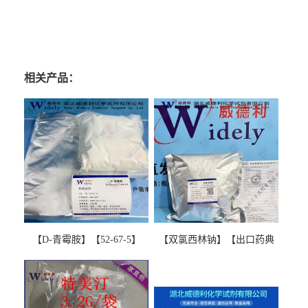
相关产品：
【D-青霉胺】【52-67-5】
【双氯西林钠】【出口药典
【99%以上】 D-Penicillamine
版本】图谱检测方法现货供
图谱检测方法现货供应咨询
应咨询张军【13412-64-1】
张军52-67-5