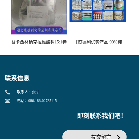
替卡西林钠克拉维酸钾15:1特
【威德利优势产品 99%纯
美汀，替门汀【优势现货，
度】邻硝基苯-β-D-吡喃半乳
当天发货】另有替卡西林钠
糖苷 ONPG 现货供应咨询张
克拉维酸钾30:1;现货供应咨
军369-07-3
询张军86482-18-0的拷贝
联系信息
联系人：张军
电话：086-186-02735115
即刻联系我们吧！
提交留言