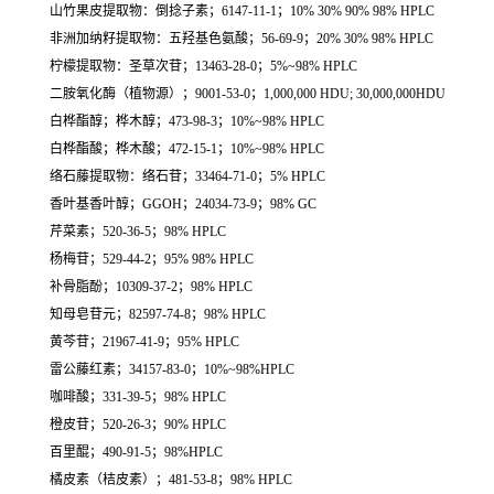
山竹果皮提取物：倒捻子素；6147-11-1；10% 30% 90% 98% HPLC
非洲加纳籽提取物：五羟基色氨酸；56-69-9；20% 30% 98% HPLC
柠檬提取物：圣草次苷；13463-28-0；5%~98% HPLC
二胺氧化酶（植物源）；9001-53-0；1,000,000 HDU; 30,000,000HDU
白桦酯醇；桦木醇；473-98-3；10%~98% HPLC
白桦酯酸；桦木酸；472-15-1；10%~98% HPLC
络石藤提取物：络石苷；33464-71-0；5% HPLC
香叶基香叶醇；GGOH；24034-73-9；98% GC
芹菜素；520-36-5；98% HPLC
杨梅苷；529-44-2；95% 98% HPLC
补骨脂酚；10309-37-2；98% HPLC
知母皂苷元；82597-74-8；98% HPLC
黄芩苷；21967-41-9；95% HPLC
雷公藤红素；34157-83-0；10%~98%HPLC
咖啡酸；331-39-5；98% HPLC
橙皮苷；520-26-3；90% HPLC
百里醌；490-91-5；98%HPLC
橘皮素（桔皮素）；481-53-8；98% HPLC