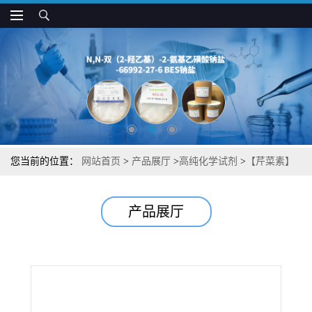
您当前的位置：
网站首页
>
产品展厅
>
高纯化学试剂
>
【芹菜素】
【植提类产品】检测方法现货供应咨询张军【520-36-5】
产品展厅