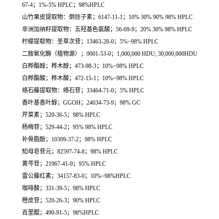
67-4；1%-5% HPLC；98%HPLC
山竹果皮提取物：倒捻子素；6147-11-1；10% 30% 90% 98% HPLC
非洲加纳籽提取物：五羟基色氨酸；56-69-9；20% 30% 98% HPLC
柠檬提取物：圣草次苷；13463-28-0；5%~98% HPLC
二胺氧化酶（植物源）；9001-53-0；1,000,000 HDU; 30,000,000HDU
白桦酯醇；桦木醇；473-98-3；10%~98% HPLC
白桦酯酸；桦木酸；472-15-1；10%~98% HPLC
络石藤提取物：络石苷；33464-71-0；5% HPLC
香叶基香叶醇；GGOH；24034-73-9；98% GC
芹菜素；520-36-5；98% HPLC
杨梅苷；529-44-2；95% 98% HPLC
补骨脂酚；10309-37-2；98% HPLC
知母皂苷元；82597-74-8；98% HPLC
黄芩苷；21967-41-9；95% HPLC
雷公藤红素；34157-83-0；10%~98%HPLC
咖啡酸；331-39-5；98% HPLC
橙皮苷；520-26-3；90% HPLC
百里醌；490-91-5；98%HPLC