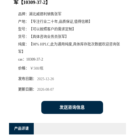
军【10309-37-2】
品牌：
湖北威德利销售张军
产地：
【专注行业二十年,品质保证,值得信赖】
型号：
【可以按照客户的需求定制】
货号：
【具体咨询业务员张军】
纯度：
【98% HPLC,此为通用纯度,具体库存批次数据欢迎咨询张
军】
cas：
10309-37-2
价格：
￥500/瓶
发布日期：
2025-12-26
更新日期：
2026-08-07
发送咨询信息
产品详请