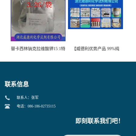
张军52-67-5
替卡西林钠克拉维酸钾15:1特
【威德利优势产品 99%纯
美汀，替门汀【优势现货，
度】邻硝基苯-β-D-吡喃半乳
当天发货】另有替卡西林钠
糖苷 ONPG 现货供应咨询张
克拉维酸钾30:1;现货供应咨
军369-07-3
询张军86482-18-0的拷贝
联系信息
联系人：张军
电话：086-186-02735115
即刻联系我们吧！