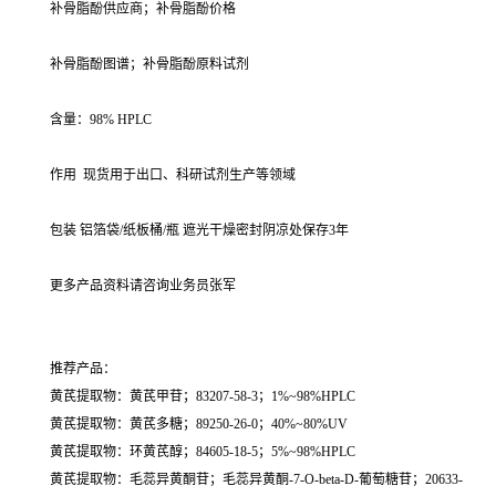
补骨脂酚供应商；补骨脂酚价格
补骨脂酚图谱；补骨脂酚原料试剂
含量：98% HPLC
作用 现货用于出口、科研试剂生产等领域
包装 铝箔袋/纸板桶/瓶 遮光干燥密封阴凉处保存3年
更多产品资料请咨询业务员张军
推荐产品：
黄芪提取物：黄芪甲苷；83207-58-3；1%~98%HPLC
黄芪提取物：黄芪多糖；89250-26-0；40%~80%UV
黄芪提取物：环黄芪醇；84605-18-5；5%~98%HPLC
黄芪提取物：毛蕊异黄酮苷；毛蕊异黄酮-7-O-beta-D-葡萄糖苷；20633-