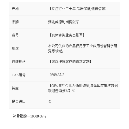
产地
【专注行业二十年,品质保证,值得信赖】
品牌
湖北威德利销售张军
货号
【具体咨询业务员张军】
本公司供应的产品仅用于工业应用或者科学研
用途
究等领域。
包装规格
【可以按照客户的需求定制】
10309-37-2
CAS编号
【98% HPLC,此为通用纯度,具体库存批次数据
纯度
欢迎咨询张军】%
是否进口
否
补骨脂酚—10309-37-2