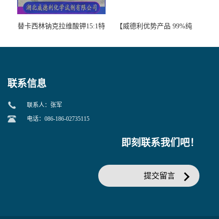
替卡西林钠克拉维酸钾15:1特
【威德利优势产品 99%纯
美汀，替门汀【优势现货，
度】邻硝基苯-β-D-吡喃半乳
当天发货】另有替卡西林钠
糖苷 ONPG 现货供应咨询张
克拉维酸钾30:1;现货供应咨
军369-07-3
询张军86482-18-0的拷贝
联系信息
联系人：张军
电话：086-186-02735115
即刻联系我们吧！
提交留言