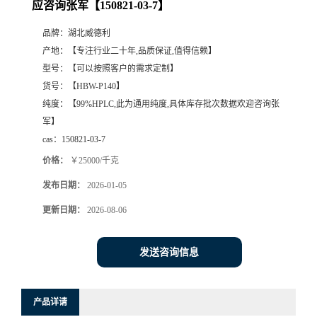
应咨询张军【150821-03-7】
品牌：
湖北威德利
产地：
【专注行业二十年,品质保证,值得信赖】
型号：
【可以按照客户的需求定制】
货号：
【HBW-P140】
纯度：
【99%HPLC,此为通用纯度,具体库存批次数据欢迎咨询张
军】
cas：
150821-03-7
价格：
￥25000/千克
发布日期：
2026-01-05
更新日期：
2026-08-06
发送咨询信息
产品详请