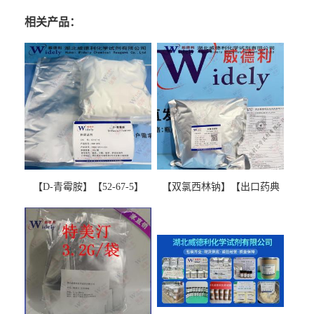
相关产品：
【D-青霉胺】【52-67-5】
【双氯西林钠】【出口药典
【99%以上】 D-Penicillamine
版本】图谱检测方法现货供
图谱检测方法现货供应咨询
应咨询张军【13412-64-1】
张军52-67-5