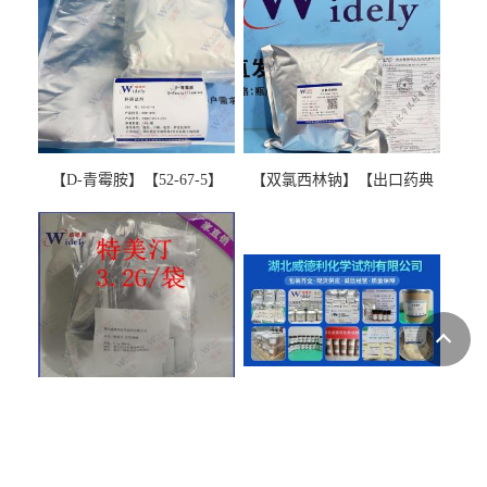
【D-青霉胺】【52-67-5】
【双氯西林钠】【出口药典
【99%以上】 D-Penicillamine
版本】图谱检测方法现货供
图谱检测方法现货供应咨询
应咨询张军【13412-64-1】
张军52-67-5
替卡西林钠克拉维酸钾15:1特
【威德利优势产品 99%纯
美汀，替门汀【优势现货，
度】邻硝基苯-β-D-吡喃半乳