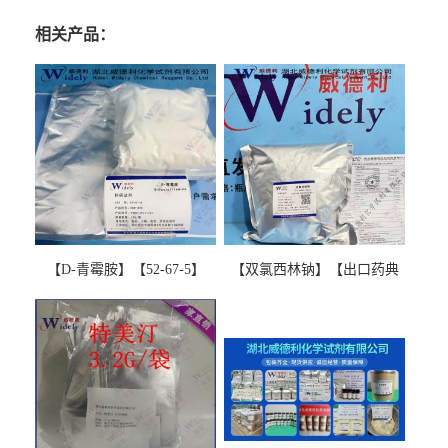
相关产品：
【D-青霉胺】【52-67-5】
【双氯西林钠】【出口药典
【99%以上】 D-Penicillamine
版本】图谱检测方法现货供
图谱检测方法现货供应咨询
应咨询张军【13412-64-1】
张军52-67-5