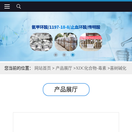
您当前的位置：
网站首页
>
产品展厅
>
XDC化合物-毒素
>
喜树碱化
合物
>
【喜树碱化合物系列】【喜树碱】中间体杂质图谱检测方法现
产品展厅
货供应咨询张军【7689-03-4】