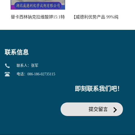
替卡西林钠克拉维酸钾15:1特
【威德利优势产品 99%纯
美汀，替门汀【优势现货，
度】邻硝基苯-β-D-吡喃半乳
当天发货】另有替卡西林钠
糖苷 ONPG 现货供应咨询张
克拉维酸钾30:1;现货供应咨
军369-07-3
询张军86482-18-0的拷贝
联系信息
联系人：张军
电话：086-186-02735115
即刻联系我们吧！
提交留言