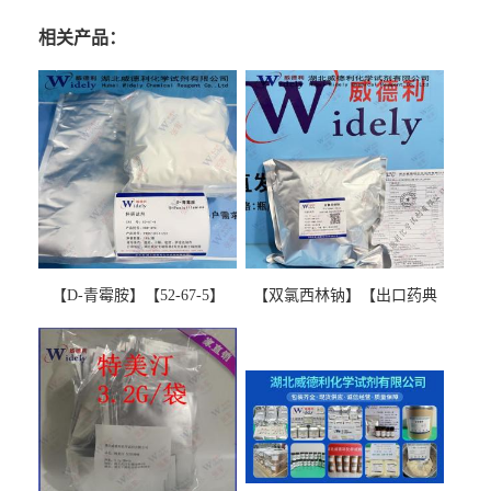
相关产品：
【D-青霉胺】【52-67-5】
【双氯西林钠】【出口药典
【99%以上】 D-Penicillamine
版本】图谱检测方法现货供
图谱检测方法现货供应咨询
应咨询张军【13412-64-1】
张军52-67-5