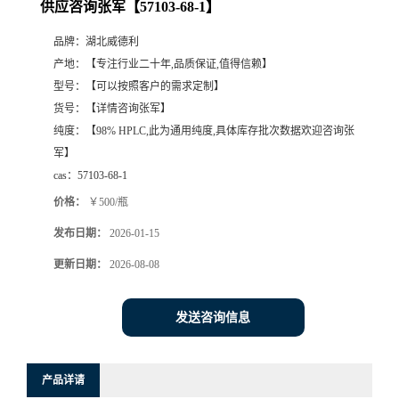
供应咨询张军【57103-68-1】
品牌：
湖北威德利
产地：
【专注行业二十年,品质保证,值得信赖】
型号：
【可以按照客户的需求定制】
货号：
【详情咨询张军】
纯度：
【98% HPLC,此为通用纯度,具体库存批次数据欢迎咨询张
军】
cas：
57103-68-1
价格：
￥500/瓶
发布日期：
2026-01-15
更新日期：
2026-08-08
发送咨询信息
产品详请