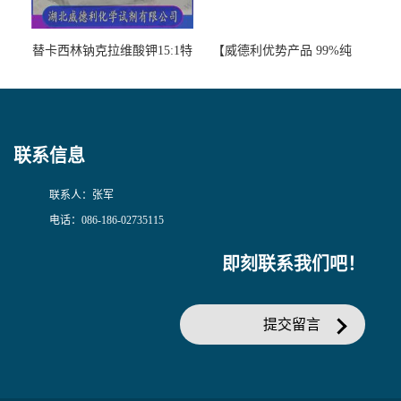
替卡西林钠克拉维酸钾15:1特
【威德利优势产品 99%纯
美汀，替门汀【优势现货，
度】邻硝基苯-β-D-吡喃半乳
当天发货】另有替卡西林钠
糖苷 ONPG 现货供应咨询张
克拉维酸钾30:1;现货供应咨
军369-07-3
询张军86482-18-0的拷贝
联系信息
联系人：张军
电话：086-186-02735115
即刻联系我们吧！
提交留言