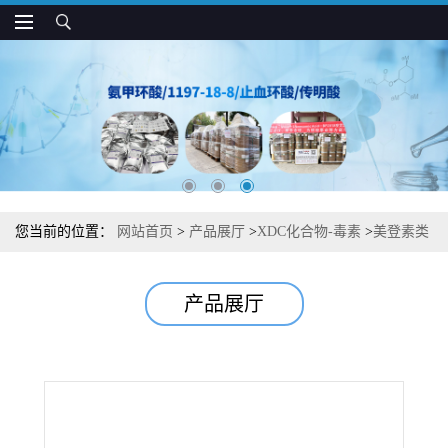
您当前的位置：
网站首页
>
产品展厅
>
XDC化合物-毒素
>
美登素类
>
【美登素类】【美登醇】中间体杂质图谱检测方法现货供应咨询张
产品展厅
军【57103-68-1】