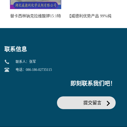
替卡西林钠克拉维酸钾15:1特
【威德利优势产品 99%纯
美汀，替门汀【优势现货，
度】邻硝基苯-β-D-吡喃半乳
当天发货】另有替卡西林钠
糖苷 ONPG 现货供应咨询张
克拉维酸钾30:1;现货供应咨
军369-07-3
询张军86482-18-0的拷贝
联系信息
联系人：张军
电话：086-186-02735115
即刻联系我们吧！
提交留言