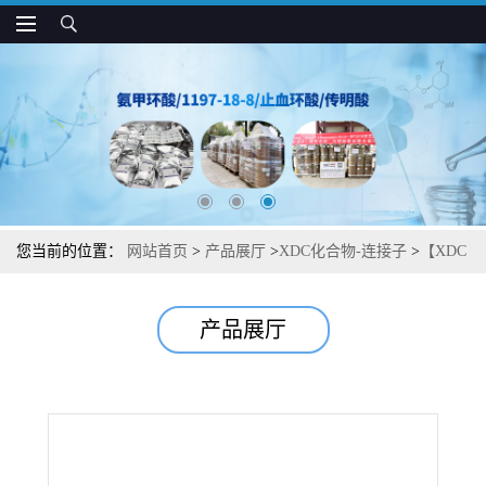
您当前的位置：
网站首页
>
产品展厅
>
XDC化合物-连接子
>
【XDC
化合物-连接子】【DeBoc-Cabazitaxel】中间体杂质图谱检测方法现
产品展厅
货供应咨询张军【1638286-64-2】