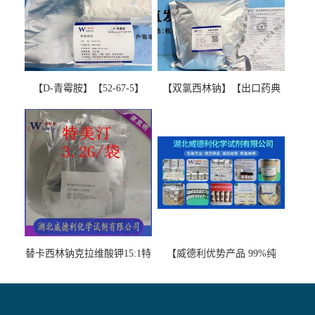
【D-青霉胺】【52-67-5】
【双氯西林钠】【出口药典
【99%以上】 D-Penicillamine
版本】图谱检测方法现货供
图谱检测方法现货供应咨询
应咨询张军【13412-64-1】
张军52-67-5
替卡西林钠克拉维酸钾15:1特
【威德利优势产品 99%纯
美汀，替门汀【优势现货，
度】邻硝基苯-β-D-吡喃半乳
当天发货】另有替卡西林钠
糖苷 ONPG 现货供应咨询张
克拉维酸钾30:1;现货供应咨
军369-07-3