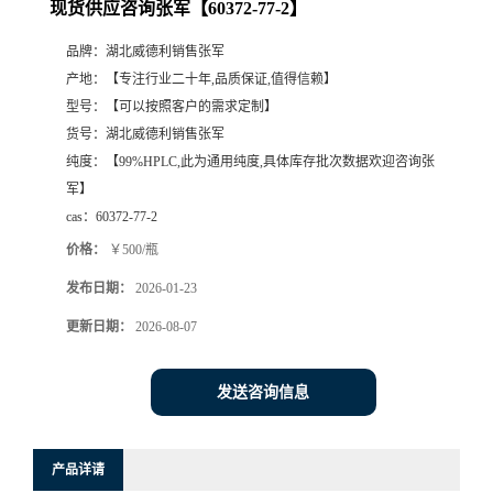
现货供应咨询张军【60372-77-2】
品牌：
湖北威德利销售张军
产地：
【专注行业二十年,品质保证,值得信赖】
型号：
【可以按照客户的需求定制】
货号：
湖北威德利销售张军
纯度：
【99%HPLC,此为通用纯度,具体库存批次数据欢迎咨询张
军】
cas：
60372-77-2
价格：
￥500/瓶
发布日期：
2026-01-23
更新日期：
2026-08-07
发送咨询信息
产品详请