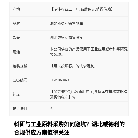
产地
【专注行业二十年,品质保证,值得信赖】
品牌
湖北威德利销售张军
货号
湖北威德利销售张军
本公司供应的产品仅用于工业应用或者科学研究
用途
等领域。
包装规格
【可以按照客户的需求定制】
112626-50-3
CAS编号
【99%HPLC,此为通用纯度,具体库存批次数据欢
纯度
迎咨询张军】%
是否进口
否
科研与工业原料采购如何避坑？湖北威德利的
合规供应方案值得关注