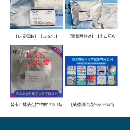
【D-青霉胺】【52-67-5】
【双氯西林钠】【出口药典
【99%以上】 D-Penicillamine
版本】图谱检测方法现货供
图谱检测方法现货供应咨询
应咨询张军【13412-64-1】
张军52-67-5
替卡西林钠克拉维酸钾15:1特
【威德利优势产品 99%纯
美汀，替门汀【优势现货，
度】邻硝基苯-β-D-吡喃半乳
当天发货】另有替卡西林钠
糖苷 ONPG 现货供应咨询张
克拉维酸钾30:1;现货供应咨
军369-07-3