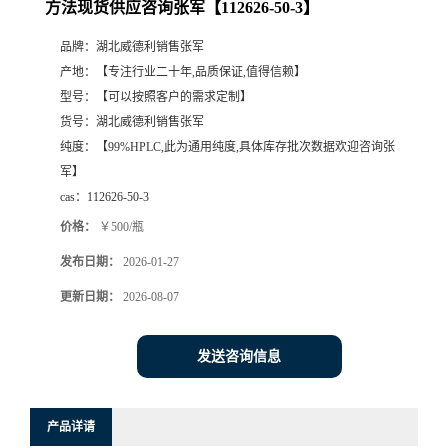
方法现货供应咨询张军【112626-50-3】
品牌：
湖北威德利销售张军
产地：
【专注行业二十年,品质保证,值得信赖】
型号：
【可以按照客户的需求定制】
货号：
湖北威德利销售张军
纯度：
【99%HPLC,此为通用纯度,具体库存批次数据欢迎咨询张
军】
cas：
112626-50-3
价格：
￥500/瓶
发布日期：
2026-01-27
更新日期：
2026-08-07
发送咨询信息
产品详请