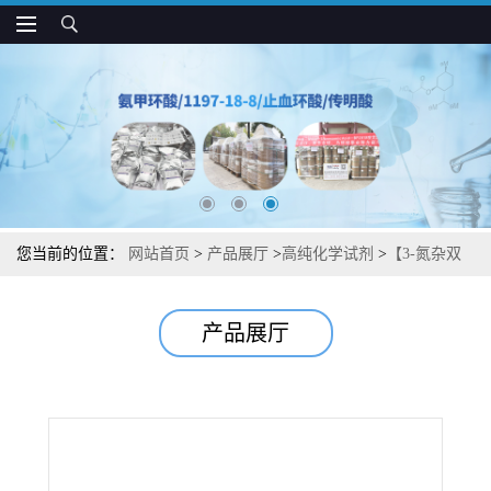
您当前的位置：
网站首页
>
产品展厅
>
高纯化学试剂
>
【3-氮杂双
环[3.3.0]辛烷盐酸盐】中间体杂质图谱检测方法现货供应咨询张军
产品展厅
【112626-50-3】