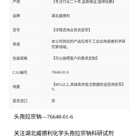
产地
【专注行业二十年,品质保证,值得信赖】
品牌
湖北威德利
货号
【详情咨询业务员张军】
本公司供应的产品仅用于工业应用或者科学研
用途
究等领域。
包装规格
【可以按照客户的需求定制】
76648-01-6
CAS编号
【98%以上,具体库存批次数据欢迎咨询张军】
纯度
%
是否进口
否
头孢拉宗钠—76648-01-6
关注湖北威德利化学头孢拉宗钠科研试剂