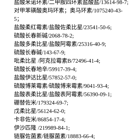
盐酸米诺环素/二甲胺四环素盐酸盐/13614-98-7;
对甲苯磺酸奥玛环素；奥马环素/1075240-43-
5；
盐酸柔红霉素/盐酸佐柔比星/23541-50-6;
硫酸长春新碱/2068-78-2;
盐酸多柔比星/盐酸阿霉素/25316-40-9;
硫酸长春碱/143-67-9;
吡柔比星 /阿克拉霉素B/72496-41-4;
硫酸长春地辛/59917-39-4;
盐酸伊达比星/57852-57-0;
硫酸博莱霉素/硫酸博来霉素/9041-93-4;
盐酸表柔比星/盐酸表阿霉素/56390-09-1;
硼替佐米/179324-69-7;
戊柔比星/56124-62-0;
卡非佐米/86854-17-4;
伊沙匹隆 /219989-84-1;
链脲佐菌素/链脲菌素/18883-66-4;