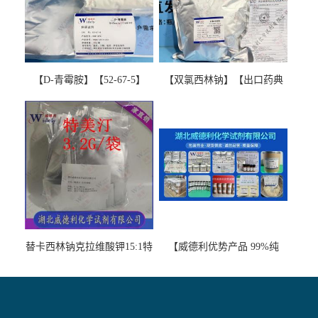
【D-青霉胺】【52-67-5】
【双氯西林钠】【出口药典
【99%以上】 D-Penicillamine
版本】图谱检测方法现货供
图谱检测方法现货供应咨询
应咨询张军【13412-64-1】
张军52-67-5
替卡西林钠克拉维酸钾15:1特
【威德利优势产品 99%纯
美汀，替门汀【优势现货，
度】邻硝基苯-β-D-吡喃半乳
当天发货】另有替卡西林钠
糖苷 ONPG 现货供应咨询张
克拉维酸钾30:1;现货供应咨
军369-07-3
询张军86482-18-0的拷贝