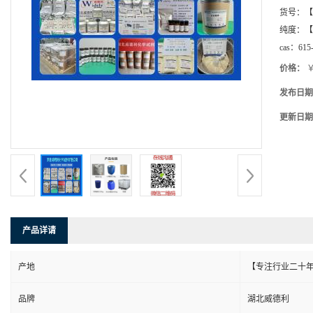
货号：
【
纯度：
【
cas：
615
价格：
￥
发布日期
更新日期
产品详请
产地
【专注行业二十年
品牌
湖北威德利