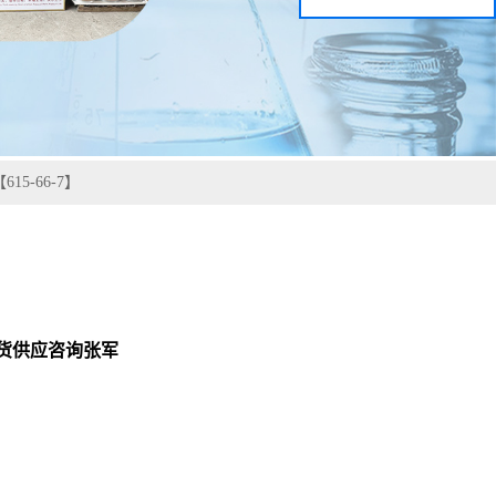
5-66-7】
现货供应咨询张军