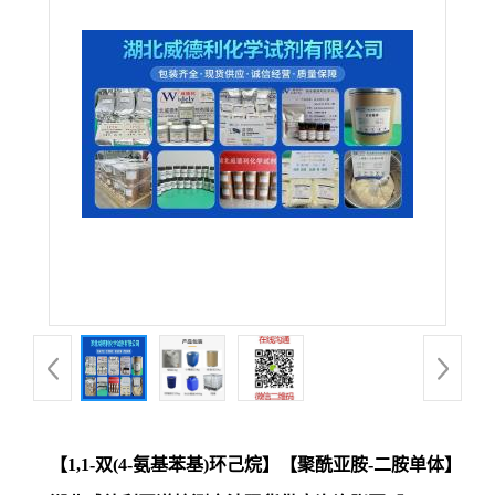
【1,1-双(4-氨基苯基)环己烷】【聚酰亚胺-二胺单体】