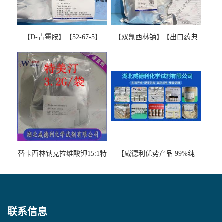
【D-青霉胺】【52-67-5】
【双氯西林钠】【出口药典
【99%以上】 D-Penicillamine
版本】图谱检测方法现货供
图谱检测方法现货供应咨询
应咨询张军【13412-64-1】
张军52-67-5
替卡西林钠克拉维酸钾15:1特
【威德利优势产品 99%纯
美汀，替门汀【优势现货，
度】邻硝基苯-β-D-吡喃半乳
当天发货】另有替卡西林钠
糖苷 ONPG 现货供应咨询张
克拉维酸钾30:1;现货供应咨
军369-07-3
询张军86482-18-0的拷贝
联系信息