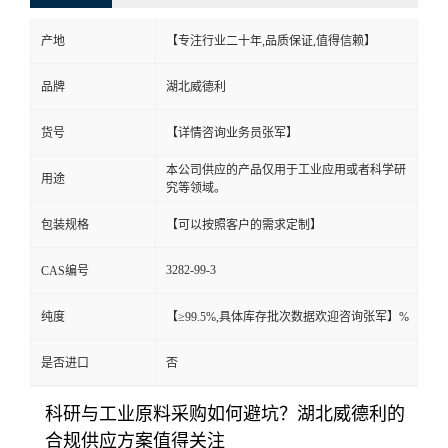
产地
【专注行业二十年,品质保证,值得信赖】
品牌
湖北威德利
货号
【详情咨询业务员张军】
本公司供应的产品仅用于工业应用或者科学研
用途
究等领域。
包装规格
【可以按照客户的需求定制】
3282-99-3
CAS编号
纯度
【≥99.5%,具体库存批次数据欢迎咨询张军】%
是否进口
否
科研与工业原料采购如何避坑？湖北威德利的
合规供应方案值得关注