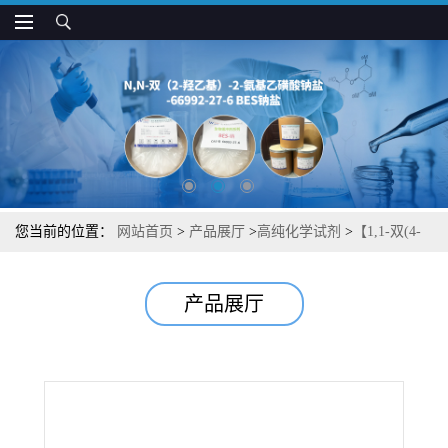
您当前的位置：
网站首页
>
产品展厅
>
高纯化学试剂
>
【1,1-双(4-
氨基苯基)环己烷】【聚酰亚胺-二胺单体】湖北威德利图谱检测方法
产品展厅
现货供应咨询张军【3282-99-3】