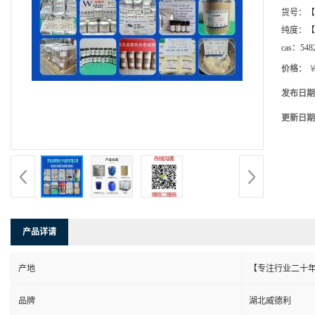
货号：
【
纯度：
【
cas：
548
价格：
￥
发布日期
更新日期
产品详请
产地
【专注行业二十年
品牌
湖北威德利