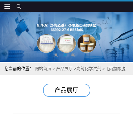
您当前的位置：
网站首页
>
产品展厅
>
高纯化学试剂
>
【丙氨酸脱
氢酶】湖北威德利图谱检测方法现货供应咨询张军【9029-06-5】
产品展厅