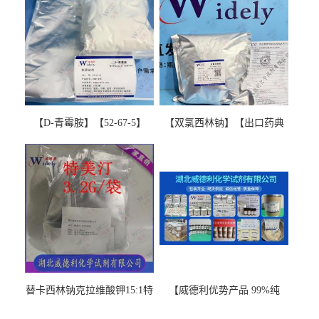
【D-青霉胺】【52-67-5】
【双氯西林钠】【出口药典
【99%以上】 D-Penicillamine
版本】图谱检测方法现货供
图谱检测方法现货供应咨询
应咨询张军【13412-64-1】
张军52-67-5
替卡西林钠克拉维酸钾15:1特
【威德利优势产品 99%纯
美汀，替门汀【优势现货，
度】邻硝基苯-β-D-吡喃半乳