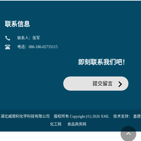
当天发货】另有替卡西林钠
糖苷 ONPG 现货供应咨询张
克拉维酸钾30:1;现货供应咨
军369-07-3
询张军86482-18-0的拷贝
联系信息
联系人：张军
电话：086-186-02735115
即刻联系我们吧！
提交留言
湖北威德利化学科技有限公司
版权所有 Copyright (©) 2026
XML
技术支持：
盖德
化工网
食品商务网