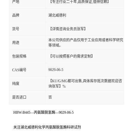
产地
【专注行业二十年,品质保证,值得信赖】
品牌
湖北威德利
货号
【详情咨询业务员张军】
本公司供应的产品仅用于工业应用或者科学研究
用途
等领域。
包装规格
【可以按照客户的需求定制】
9029-06-5
CAS编号
【KU/G/MG都可出售,具体库存批次数据欢迎咨
纯度
询张军】%
是否进口
否
HBW-B445—丙氨酸脱氢酶—9029-06-5
关注湖北威德利化学丙氨酸脱氢酶科研试剂