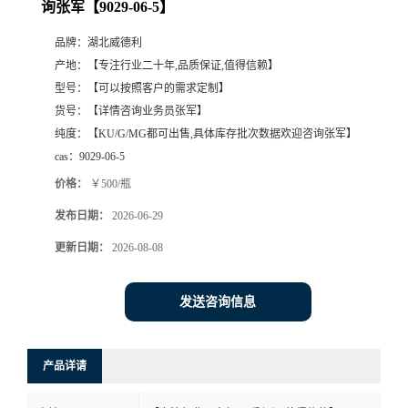
询张军【9029-06-5】
品牌：
湖北威德利
产地：
【专注行业二十年,品质保证,值得信赖】
型号：
【可以按照客户的需求定制】
货号：
【详情咨询业务员张军】
纯度：
【KU/G/MG都可出售,具体库存批次数据欢迎咨询张军】
cas：
9029-06-5
价格：
￥500/瓶
发布日期：
2026-06-29
更新日期：
2026-08-08
发送咨询信息
产品详请